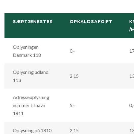
SÆRTJENESTER
OPKALDSAFGIFT
K
/
Oplysningen
0,-
17
Danmark 118
Oplysning udland
2,15
13
113
Adresseoplysning
nummer til navn
5,-
0,
1811
Oplysning på 1810
2,15
13