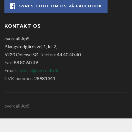
SYNES GODT OM OS PÅ FACEBOOK
KONTAKT OS
evercall ApS
Blangstedgårdsvej 1, kl. 2,
5220 Odense SØ
Telefon:
44 40 40 40
Fax:
88 80 60 49
Email:
service@evercall.dk
CVR-nummer:
28981341
evercall ApS