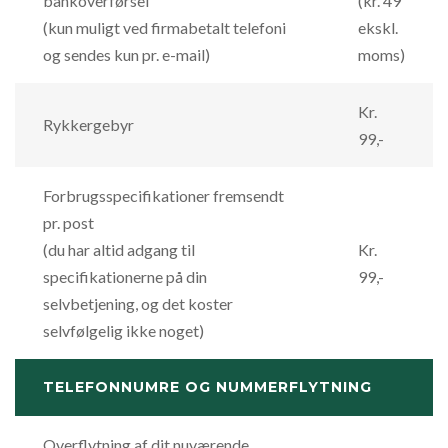
bankoverførsel
(kr. 49
(kun muligt ved firmabetalt telefoni
ekskl.
og sendes kun pr. e-mail)
moms)
Kr.
Rykkergebyr
99,-
Forbrugsspecifikationer fremsendt
pr. post
(du har altid adgang til
Kr.
specifikationerne på din
99,-
selvbetjening, og det koster
selvfølgelig ikke noget)
TELEFONNUMRE OG NUMMERFLYTNING
Overflytning af dit nuværende