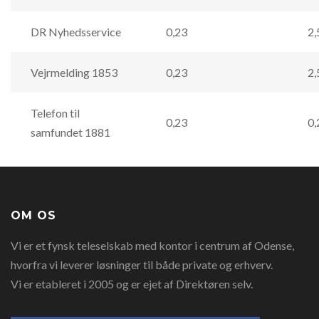
DR Nyhedsservice
0,23
2,
Vejrmelding 1853
0,23
2,
Telefon til
0,23
0,
samfundet 1881
OM OS
Vi er et fynsk teleselskab med kontor i centrum af Odense,
hvorfra vi leverer løsninger til både private og erhverv.
Vi er etableret i 2005 og er ejet af Direktøren selv.